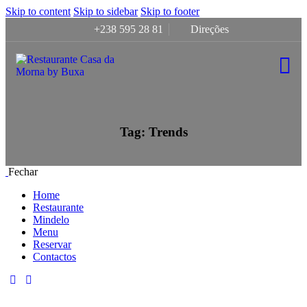
Skip to content
Skip to sidebar
Skip to footer
+238 595 28 81
Direções
Tag: Trends
Fechar
Home
Restaurante
Mindelo
Menu
Reservar
Contactos